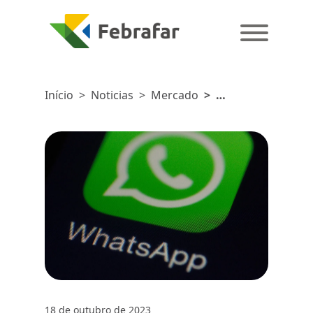
Início
>
Noticias
>
Mercado
>
Comunicação
empresarial:
WhatsApp é
usado por
95% das
companhias
18 de outubro de 2023