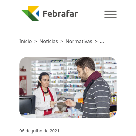
Início
>
Noticias
>
Normativas
>
Consumidores
de
farmácias
afirmam
que não
costumam
pesquisar
06 de julho de 2021