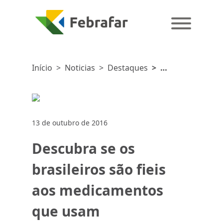
Início
>
Noticias
>
Destaques
>
Descubra
se os
brasileiros
são fieis
13 de outubro de 2016
aos
medicamentos
Descubra se os
que usam
brasileiros são fieis
aos medicamentos
que usam