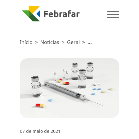
Início
>
Noticias
>
Geral
>
Esclarecendo
dúvidas sobre o
Angioedema
Hereditário
(AEH)
07 de maio de 2021