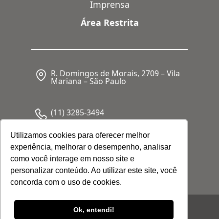
Imprensa
Área Restrita
R. Domingos de Morais, 2709 – Vila
Mariana – São Paulo
(11) 3285-3494
Utilizamos cookies para oferecer melhor
experiência, melhorar o desempenho, analisar
CNPJ: 05.341.062/0001-80
como você interage em nosso site e
personalizar conteúdo. Ao utilizar este site, você
concorda com o uso de cookies.
© 2026 Febrafar. Todos os direitos
Ok, entendi!