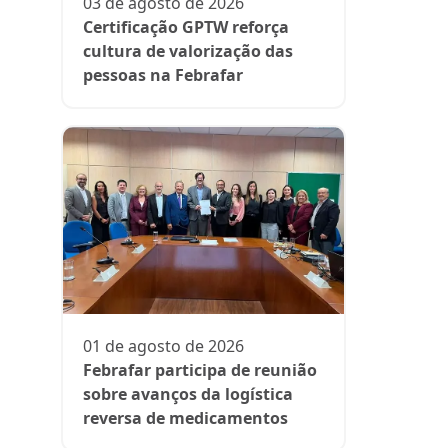
fase da es
03 de agosto de 2026
Rede Supe
Certificação GPTW reforça
cultura de valorização das
pessoas na Febrafar
21 de julh
Farmácia
protagon
01 de agosto de 2026
suplemen
Febrafar participa de reunião
sobre avanços da logística
reversa de medicamentos