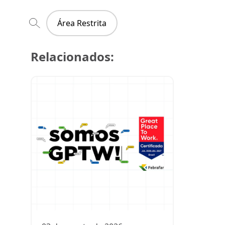
Área Restrita
Relacionados:
29 de julh
Super Cre
participa