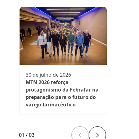
13 de julh
President
participa 
comenta d
30 de julho de 2026
aos medi
MTN 2026 reforça
protagonismo da Febrafar na
preparação para o futuro do
varejo farmacêutico
01
/
03