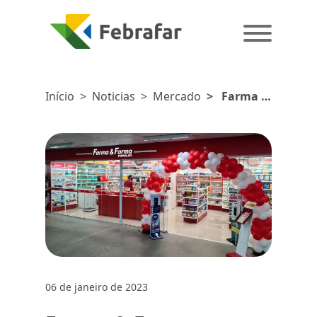
Início
>
Noticias
>
Mercado
>
Farma &
Farma
cresce 10%
acima da
média do
setor
06 de janeiro de 2023