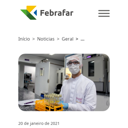
Início
>
Noticias
>
Geral
>
Farmacêutico:
o profissional
indispensável
para o bem-
estar da
sociedade
20 de janeiro de 2021