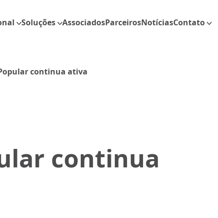
onal
Soluções
Associados
Parceiros
Notícias
Contato
Popular continua ativa
ular continua