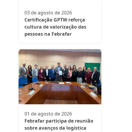
participa
fase da es
03 de agosto de 2026
Rede Supe
Certificação GPTW reforça
cultura de valorização das
pessoas na Febrafar
21 de julh
Farmácia
protagon
01 de agosto de 2026
suplemen
Febrafar participa de reunião
sobre avanços da logística