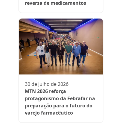
reversa de medicamentos
13 de julh
President
participa 
comenta d
30 de julho de 2026
aos medi
MTN 2026 reforça
protagonismo da Febrafar na
preparação para o futuro do
varejo farmacêutico