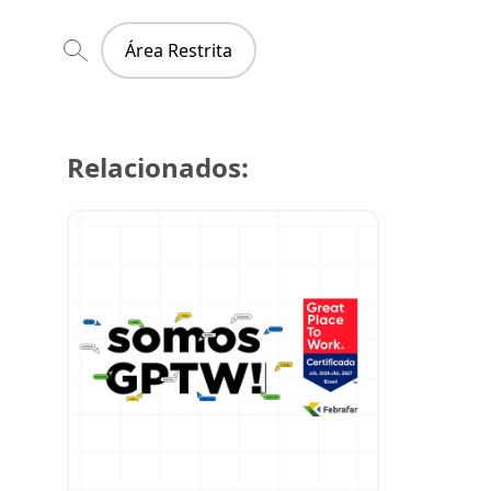
Área Restrita
Relacionados:
29 de julh
Super Cre