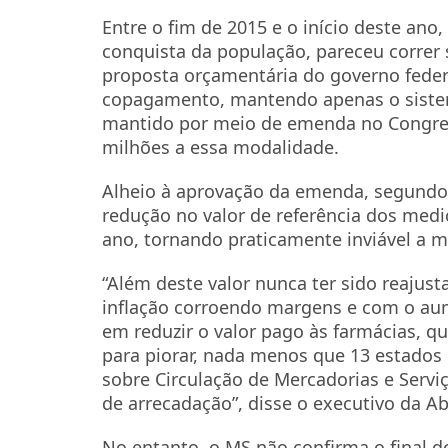
Entre o fim de 2015 e o início deste an
conquista da população, pareceu correr 
proposta orçamentária do governo federa
copagamento, mantendo apenas o sistem
mantido por meio de emenda no Congres
milhões a essa modalidade.
Alheio à aprovação da emenda, segundo 
redução no valor de referência dos medi
ano, tornando praticamente inviável a 
“Além deste valor nunca ter sido reaju
inflação corroendo margens e com o aum
em reduzir o valor pago às farmácias, qu
para piorar, nada menos que 13 estados
sobre Circulação de Mercadorias e Serv
de arrecadação”, disse o executivo da A
No entanto, o MS não confirma o final