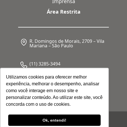
Imprensa
Área Restrita
R. Domingos de Morais, 2709 – Vila
Mariana – São Paulo
(11) 3285-3494
Utilizamos cookies para oferecer melhor
experiência, melhorar o desempenho, analisar
CNPJ: 05.341.062/0001-80
como você interage em nosso site e
personalizar conteúdo. Ao utilizar este site, você
concorda com o uso de cookies.
© 2026 Febrafar. Todos os direitos
Ok, entendi!