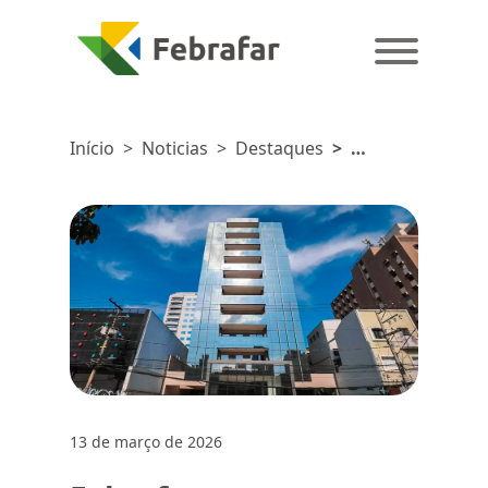
Início
>
Noticias
>
Destaques
>
Febrafar cresce
12,31%,
supera
mercado,
alcança 18
mil lojas e
amplia
participação
para 16,9%
no varejo
farmacêutico
13 de março de 2026