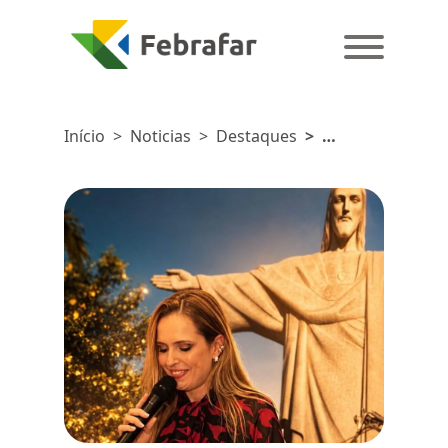
Início
>
Noticias
>
Destaques
>
Febrafar
participa
de ação da
EMS pelo
Dia do
Medicamento
Genérico