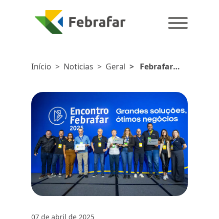
Início
>
Noticias
>
Geral
>
Febrafar
realiza
Assembleia
Geral e anuncia
novos diretores
e redes
07 de abril de 2025