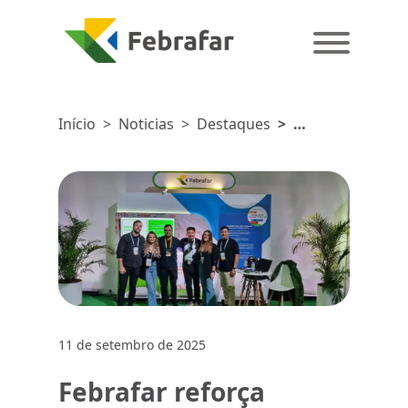
Início
>
Noticias
>
Destaques
>
Febrafar
reforça
protagonismo
em
inovação
no Google
Cloud
Summit
Brasil 2025
11 de setembro de 2025
Febrafar reforça