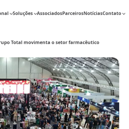
onal
Soluções
Associados
Parceiros
Notícias
Contato
Grupo Total movimenta o setor farmacêutico