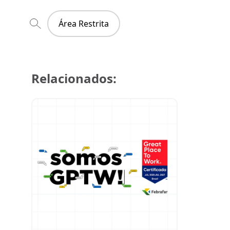
Área Restrita
Relacionados:
29 de julh
Super Cre