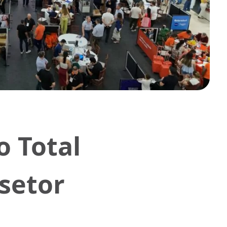
o Total
setor