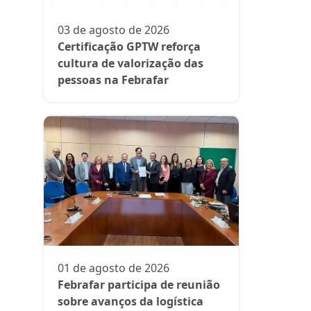
participa
fase da es
03 de agosto de 2026
Rede Supe
Certificação GPTW reforça
cultura de valorização das
pessoas na Febrafar
21 de julh
Farmácia
protagon
01 de agosto de 2026
suplemen
Febrafar participa de reunião
sobre avanços da logística