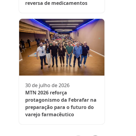
reversa de medicamentos
13 de julh
President
participa 
comenta d
30 de julho de 2026
aos medi
MTN 2026 reforça
protagonismo da Febrafar na
preparação para o futuro do
varejo farmacêutico