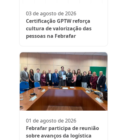
participa
fase da es
03 de agosto de 2026
Rede Supe
Certificação GPTW reforça
cultura de valorização das
pessoas na Febrafar
21 de julh
Farmácia
protagon
01 de agosto de 2026
suplemen
Febrafar participa de reunião
sobre avanços da logística