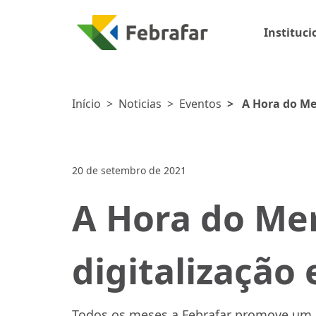
Instituci
Início
>
Noticias
>
Eventos
>
A Hora do Me
20 de setembro de 2021
A Hora do Me
digitalização
Todos os meses
a Febrafar
promove um b