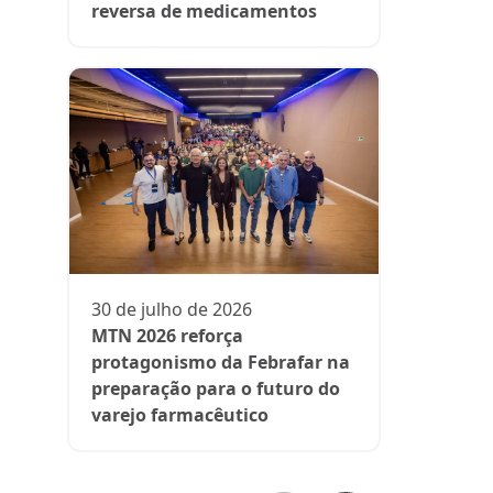
reversa de medicamentos
13 de julh
President
participa 
comenta d
30 de julho de 2026
aos medi
MTN 2026 reforça
protagonismo da Febrafar na
preparação para o futuro do
varejo farmacêutico