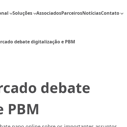
onal
Soluções
Associados
Parceiros
Notícias
Contato
rcado debate digitalização e PBM
rcado debate
 e PBM
ate papo online sobre os importantes assuntos