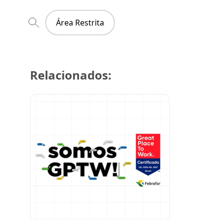
Área Restrita
Relacionados:
29 de julh
Super Cre