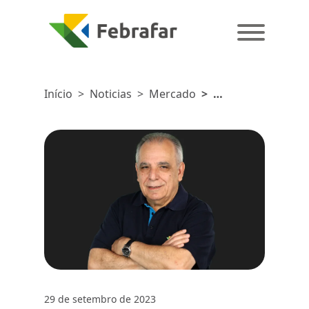
Início
>
Noticias
>
Mercado
>
Logística
Reversa de
Medicamentos:
261
toneladas
de produtos
vencidos
têm destino
sustentável
29 de setembro de 2023