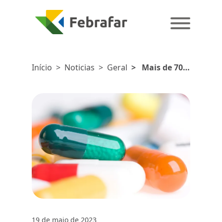
Início
>
Noticias
>
Geral
>
Mais de 70%
dos
consumidores
já compraram
pelo menos um
medicamento
genérico
19 de maio de 2023