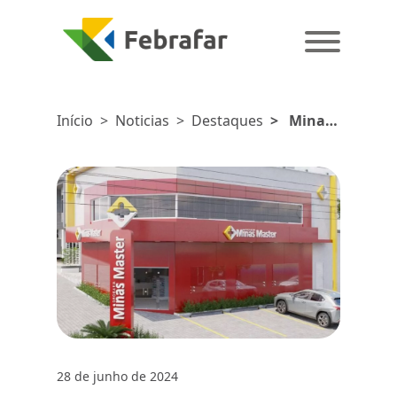
Início
>
Noticias
>
Destaques
>
Minas
Master é
nova
associada
à Febrafar
28 de junho de 2024