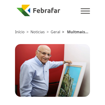
Início
>
Noticias
>
Geral
>
Multmais
lamenta
falecimento do
Dr. Fridolino
Rêgo