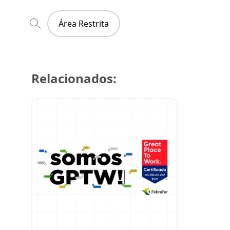
Área Restrita
Relacionados:
29 de julh
Super Cre