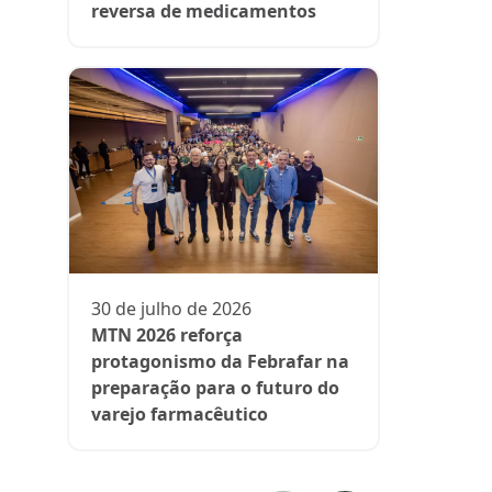
reversa de medicamentos
13 de julh
President
participa 
comenta d
30 de julho de 2026
aos medi
MTN 2026 reforça
protagonismo da Febrafar na
preparação para o futuro do
varejo farmacêutico