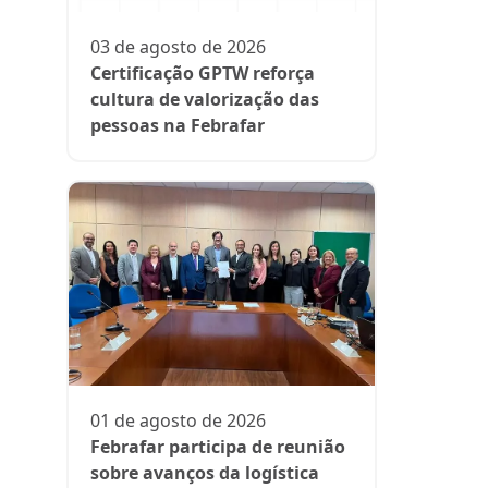
participa
fase da es
03 de agosto de 2026
Rede Supe
Certificação GPTW reforça
cultura de valorização das
pessoas na Febrafar
21 de julh
Farmácia
protagon
01 de agosto de 2026
suplemen
Febrafar participa de reunião
sobre avanços da logística