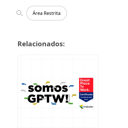
Área Restrita
Relacionados:
29 de julh
Super Cre