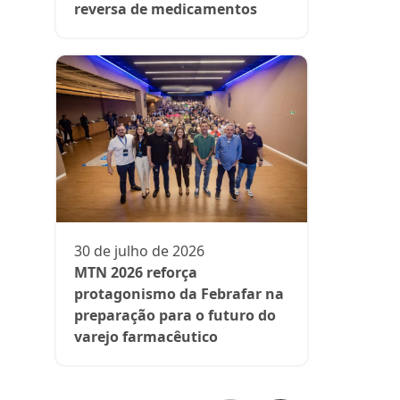
reversa de medicamentos
13 de julh
President
participa 
comenta d
30 de julho de 2026
aos medi
MTN 2026 reforça
protagonismo da Febrafar na
preparação para o futuro do
varejo farmacêutico