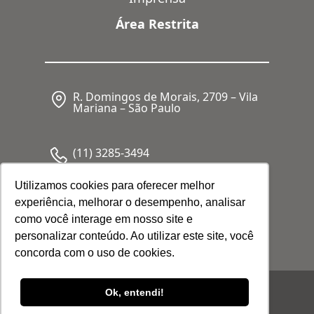
Área Restrita
R. Domingos de Morais, 2709 – Vila
Mariana – São Paulo
(11) 3285-3494
Utilizamos cookies para oferecer melhor
experiência, melhorar o desempenho, analisar
CNPJ: 05.341.062/0001-80
como você interage em nosso site e
personalizar conteúdo. Ao utilizar este site, você
concorda com o uso de cookies.
© 2026 Febrafar. Todos os direitos
Ok, entendi!
reservados |
Política de Privacidade