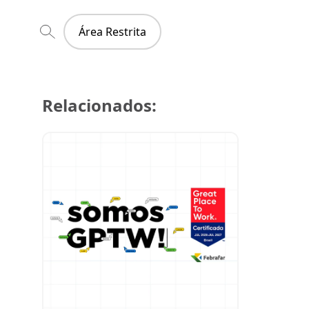
Área Restrita
Relacionados:
29 de julh
Super Cre