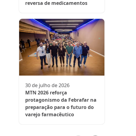
reversa de medicamentos
13 de julh
President
participa 
comenta d
30 de julho de 2026
aos medi
MTN 2026 reforça
protagonismo da Febrafar na
preparação para o futuro do
varejo farmacêutico