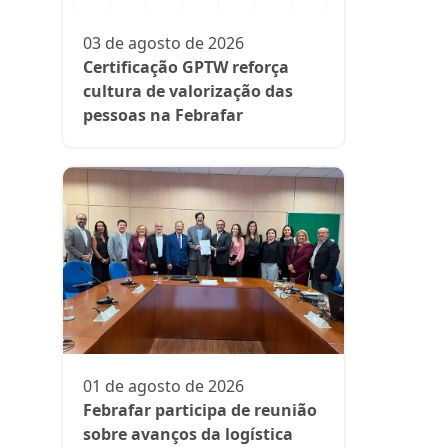
participa
fase da es
03 de agosto de 2026
Rede Supe
Certificação GPTW reforça
cultura de valorização das
pessoas na Febrafar
21 de julh
Farmácia
protagon
01 de agosto de 2026
suplemen
Febrafar participa de reunião
sobre avanços da logística