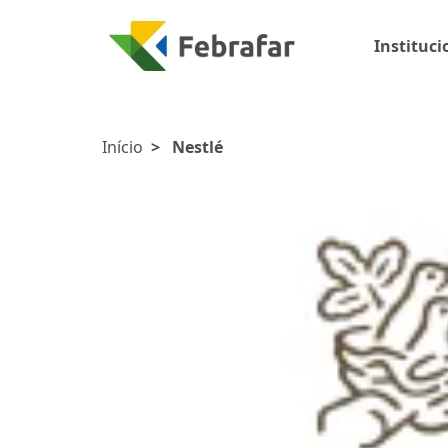
Instituci
Início
>
Nestlé