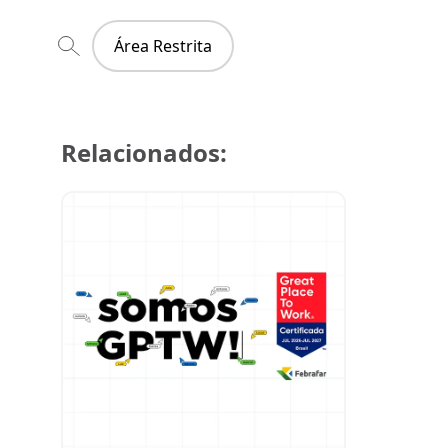
Área Restrita
Relacionados:
29 de julh
Super Cre