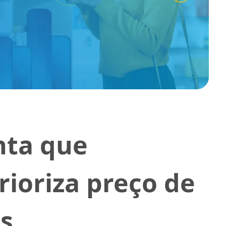
nta que
ioriza preço de
s