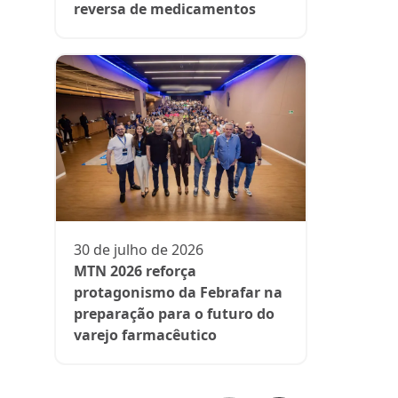
reversa de medicamentos
13 de julh
President
participa 
comenta d
30 de julho de 2026
aos medi
MTN 2026 reforça
protagonismo da Febrafar na
preparação para o futuro do
varejo farmacêutico