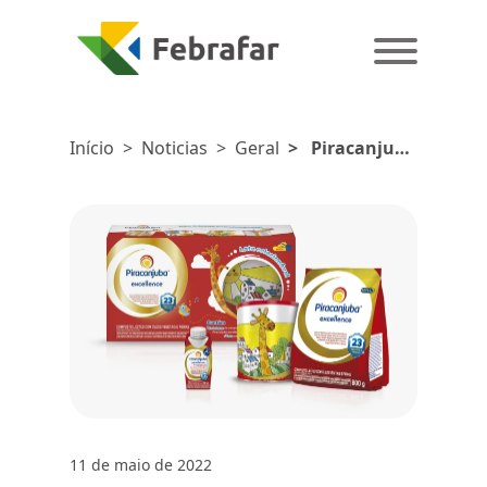
Início
>
Noticias
>
Geral
>
Piracanjuba
entra no
mercado de
nutrição
infantil
11 de maio de 2022