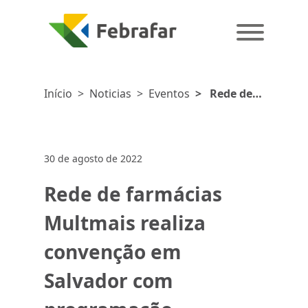
Início
>
Noticias
>
Eventos
>
Rede de
farmácias
Multmais
realiza
30 de agosto de 2022
convenção
em Salvador
Rede de farmácias
com
programação
Multmais realiza
diversificada
convenção em
Salvador com