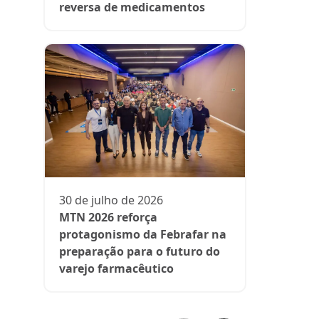
reversa de medicamentos
13 de julh
President
participa 
comenta d
30 de julho de 2026
aos medi
MTN 2026 reforça
protagonismo da Febrafar na
preparação para o futuro do
varejo farmacêutico