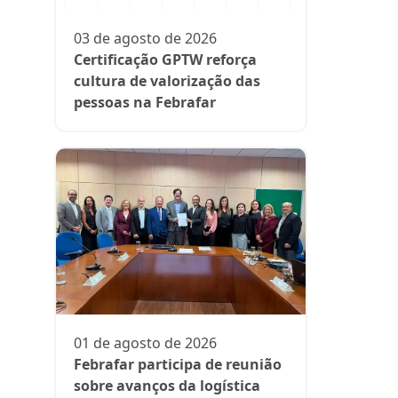
participa
fase da es
03 de agosto de 2026
Rede Supe
Certificação GPTW reforça
cultura de valorização das
pessoas na Febrafar
21 de julh
Farmácia
protagon
01 de agosto de 2026
suplemen
Febrafar participa de reunião
sobre avanços da logística