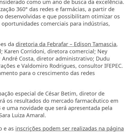
onsiderado como um ano de busca da excelência.
ização 360° das redes e farmácias, a partir de
 desenvolvidas e que possibilitam otimizar os
oportunidades comerciais para indústrias,
ões da
diretoria da Febrafar – Edison Tamascia
,
l; Karen Corridoni, diretora comercial; Ney
; André Costa, diretor administrativo; Dudu
ações e Valdomiro Rodrigues, consultor IFEPEC.
tamento para o crescimento das redes
ação especial de César Betim, diretor de
ará os resultados do mercado farmacêutico em
23 e uma novidade que será apresentada pela
Sara Luiza Amaral.
o e as
inscrições podem ser realizadas na página