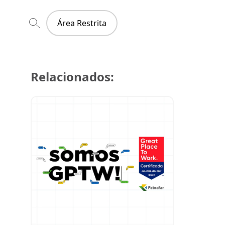
Área Restrita
Relacionados:
29 de julh
Super Cre