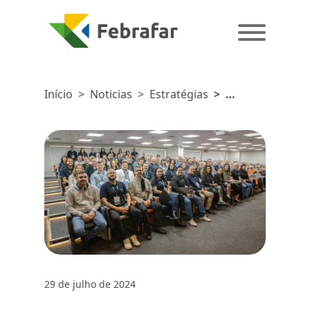
Início
>
Noticias
>
Estratégias
>
Reunião
Regional
de
Estratégias
e
Negócios
2024 Sul:
Um
Evento
Crucial
para o
29 de julho de 2024
Setor