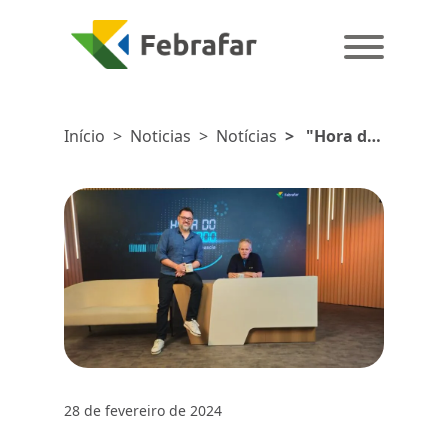
Início
>
Noticias
>
Notícias
>
"Hora do
Mercado"
destaca
transformação
digital no
varejo
farmacêutico
28 de fevereiro de 2024