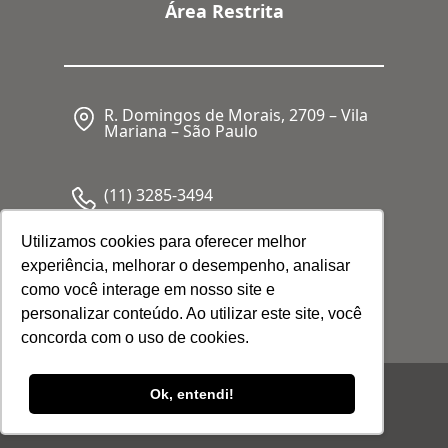
Área Restrita
R. Domingos de Morais, 2709 – Vila
Mariana – São Paulo
(11) 3285-3494
Utilizamos cookies para oferecer melhor
experiência, melhorar o desempenho, analisar
CNPJ: 05.341.062/0001-80
como você interage em nosso site e
personalizar conteúdo. Ao utilizar este site, você
concorda com o uso de cookies.
© 2026 Febrafar. Todos os direitos
Ok, entendi!
reservados |
Política de Privacidade