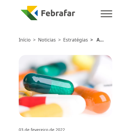
Início
>
Noticias
>
Estratégias
>
A
composição
do mix de
produtos
e de preço
03 de fevereiro de 2022