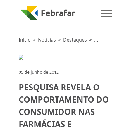
Início
>
Noticias
>
Destaques
>
PESQUISA
REVELA O
COMPORTAMENTO
DO
05 de junho de 2012
CONSUMIDOR
NAS
PESQUISA REVELA O
FARMÁCIAS
E
COMPORTAMENTO DO
DROGARIAS
CONSUMIDOR NAS
FARMÁCIAS E