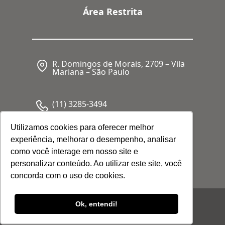
Área Restrita
R. Domingos de Morais, 2709 – Vila
Mariana – São Paulo
(11) 3285-3494
Utilizamos cookies para oferecer melhor
experiência, melhorar o desempenho, analisar
CNPJ: 05.341.062/0001-80
como você interage em nosso site e
personalizar conteúdo. Ao utilizar este site, você
concorda com o uso de cookies.
© 2026 Febrafar. Todos os direitos
Ok, entendi!
reservados |
Política de Privacidade