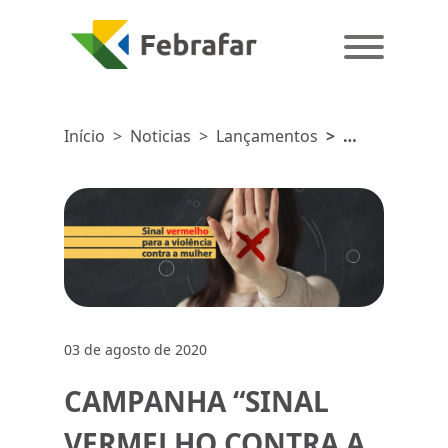
Início
>
Noticias
>
Lançamentos
>
CAMPANHA
“SINAL
VERMELHO
CONTRA
A
VIOLÊNCIA
DOMÉSTICA”
03 de agosto de 2020
CAMPANHA “SINAL
VERMELHO CONTRA A