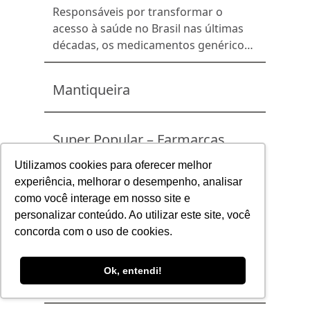
Responsáveis por transformar o
acesso à saúde no Brasil nas últimas
décadas, os medicamentos genéricos
chegam nessa data consolidando uma
trajetória de crescimento e impacto
Mantiqueira
econômico direto na vida da
população. O Dia Nacional do
Medicamento Genérico é
Super Popular – Farmarcas
comemorado em 20 de maio. A data,
oficializada pela Lei n° 9.787 de 1999,
Utilizamos cookies para oferecer melhor
celebra a introdução […]
experiência, melhorar o desempenho, analisar
Febrafar participa de ação da
como você interage em nosso site e
EMS pelo Dia do Medicamento
personalizar conteúdo. Ao utilizar este site, você
Genérico
concorda com o uso de cookies.
A celebração do Dia Nacional do
Medicamento Genérico, promovida
Ok, entendi!
pela EMS na quarta-feira, 20 de maio,
no Rio de Janeiro, reuniu