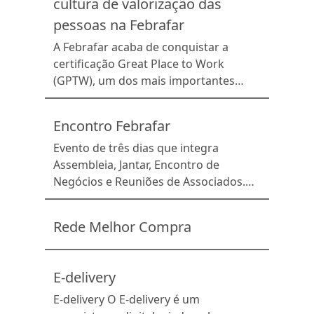
cultura de valorização das
alcançam uma quantidade maior de
pontos de venda.
pessoas na Febrafar
A Febrafar acaba de conquistar a
certificação Great Place to Work
(GPTW), um dos mais importantes
reconhecimentos internacionais
voltados à qualidade do ambiente de
Encontro Febrafar
trabalho. A conquista reflete uma
cultura organizacional construída ao
Evento de três dias que integra
longo dos anos, baseada no respeito,
Assembleia, Jantar, Encontro de
na colaboração, no desenvolvimento
Negócios e Reuniões de Associados.
das pessoas e no fortalecimento das
Promove a troca de experiências e a
relações humanas. Concedida a
geração de negócios entre redes e
Rede Melhor Compra
empresas que […]
parceiros, consolidando o crescimento
do associativismo
E-delivery
E-delivery O E-delivery é um