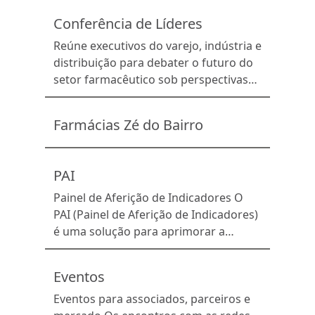
das Redes Associativistas e
Conferência de Líderes
Independentes de Farmácias
(Febrafar), que atualmente reúne 74
Reúne executivos do varejo, indústria e
redes associadas, representando mais
distribuição para debater o futuro do
de 20 mil farmácias distribuídas […]
setor farmacêutico sob perspectivas
tecnológicas, políticas e econômicas.
Farmácias Zé do Bairro
PAI
Painel de Aferição de Indicadores O
PAI (Painel de Aferição de Indicadores)
é uma solução para aprimorar a
gestão financeira do negócio. Por
meio do PAI, as farmácias monitoram
Eventos
mês a mês mais de 120 indicadores
financeiros, que permitem a
Eventos para associados, parceiros e