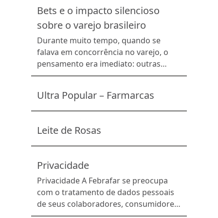
Bets e o impacto silencioso
sobre o varejo brasileiro
Durante muito tempo, quando se
falava em concorrência no varejo, o
pensamento era imediato: outras
lojas, redes ou canais de venda
disputando o mesmo consumidor. Mas
Ultra Popular – Farmarcas
uma transformação silenciosa vem
alterando essa lógica e levantando
preocupações em diversos setores da
Leite de Rosas
economia. Em artigo publicado
recentemente no Panorama
Farmacêutico, Edison Tamascia,
Privacidade
presidente da Febrafar e da […]
Privacidade A Febrafar se preocupa
com o tratamento de dados pessoais
de seus colaboradores, consumidores
e parceiros em geral. Por isso,