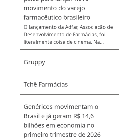
movimento do varejo
farmacêutico brasileiro
O lançamento da Adfar, Associação de
Desenvolvimento de Farmácias, foi
literalmente coisa de cinema. Na
última terça-feira, 26 de maio, mais de
duzentas pessoas entre
Gruppy
representantes da indústria,
distribuição, varejo farmacêutico e
associados participaram da estreia
Tchê Farmácias
oficial da nova associação em uma sala
de cinema do UCI New York City
Center, na Barra da Tijuca, […]
Genéricos movimentam o
Brasil e já geram R$ 14,6
bilhões em economia no
primeiro trimestre de 2026