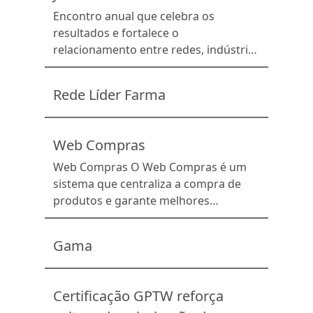
Paulo. O encontro consolidou-se como
Encontro anual que celebra os
um dos principais fóruns […]
resultados e fortalece o
relacionamento entre redes, indústria
e lideranças do setor. Conexão,
reconhecimento e networking que
Rede Líder Farma
reforça a união do associativismo
farmacêutico.
Web Compras
Web Compras O Web Compras é um
sistema que centraliza a compra de
produtos e garante melhores
condições comerciais para as
farmácias das redes associadas, por
Gama
meio de negociações com indústrias e
distribuidores parceiros. A solução
também é vantajosa para as
Certificação GPTW reforça
indústrias, que previnem rupturas e