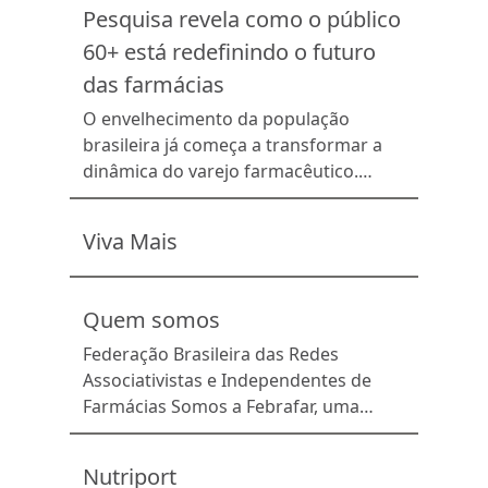
dados do mercado farmacêutico
Pesquisa revela como o público
coletados pela IQVIA, disponibiliza
60+ está redefinindo o futuro
mensalmente relatórios analíticos às
redes associadas. Por meio de
das farmácias
indicadores de faturamento,
O envelhecimento da população
crescimento, performance por grupo
brasileira já começa a transformar a
de produtos, laboratório e estado, o
dinâmica do varejo farmacêutico.
BIT proporciona uma visão ampla de
Consumidores 60+ utilizam cada vez
[…]
mais medicamentos contínuos,
Viva Mais
demandam serviços de apoio para o
tratamento e apresentam
necessidades específicas de
Quem somos
acompanhamento e orientação. Ao
mesmo tempo, esse público também
Federação Brasileira das Redes
acompanha a evolução dos canais
Associativistas e Independentes de
digitais, em um cenário de profundas
Farmácias Somos a Febrafar, uma
mudanças […]
sociedade sem fins lucrativos fundada
em fevereiro de 2000 com o objetivo
Nutriport
de impulsionar o crescimento dos