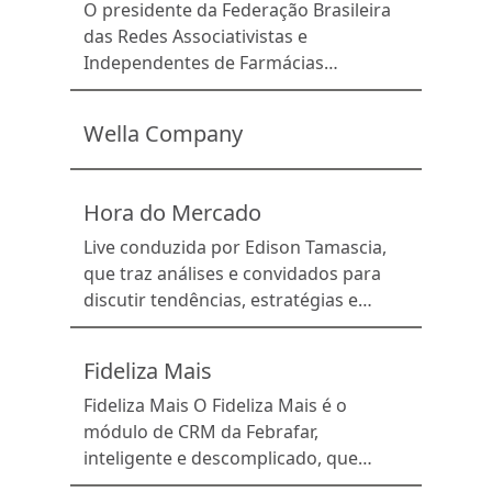
O presidente da Federação Brasileira
das Redes Associativistas e
Independentes de Farmácias
(Febrafar), Edison Tamascia, foi um
dos entrevistados do SBT Brasil, um
Wella Company
dos principais telejornais do país, em
reportagem que abordou um tema de
grande relevância para a saúde
Hora do Mercado
pública: a pesquisa sobre o
comportamento do consumidor de
Live conduzida por Edison Tamascia,
farmácias e dificuldades financeiras
que traz análises e convidados para
enfrentadas pelos […]
discutir tendências, estratégias e
dados do mercado farmacêutico.
Fideliza Mais
Fideliza Mais O Fideliza Mais é o
módulo de CRM da Febrafar,
inteligente e descomplicado, que
auxilia redes e farmácias a terem um