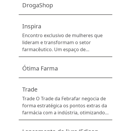
sustentável. Esses temas foram
DrogaShop
debatidos […]
Inspira
Encontro exclusivo de mulheres que
lideram e transformam o setor
farmacêutico. Um espaço de
inspiração, conexão e troca de
experiências, fortalecendo o
Ótima Farma
protagonismo feminino.
Trade
Trade O Trade da Febrafar negocia de
forma estratégica os pontos extras da
farmácia com a indústria, otimizando a
exposição de produtos específicos,
aumentando a rentabilidade do