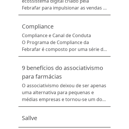
ecossistema digital criado pela
Febrafar para impulsionar as vendas e
entregas das farmácias das redes
associadas. Além de ser um novo
Compliance
canal de vendas para aumentar a
lucratividade e a competitividade das
Compliance e Canal de Conduta
associadas, a solução proporciona um
O Programa de Compliance da
aplicativo personalizado de entregas
Febrafar é composto por uma série de
com a identidade da farmácia. No
ações para assegurar a adoção de
Portal e.delivery, […]
padrões éticos e de conduta que
9 benefícios do associativismo
estejam alinhados às leis do país, aos
para farmácias
valores e missão da empresa, bem
como ao seu Código de Conduta e
O associativismo deixou de ser apenas
Políticas Internas. Com o objetivo de
uma alternativa para pequenas e
informar e […]
médias empresas e tornou-se um dos
principais motores de crescimento do
varejo farmacêutico brasileiro. A
Sallve
comprovação está nos resultados
alcançados pela Federação Brasileira