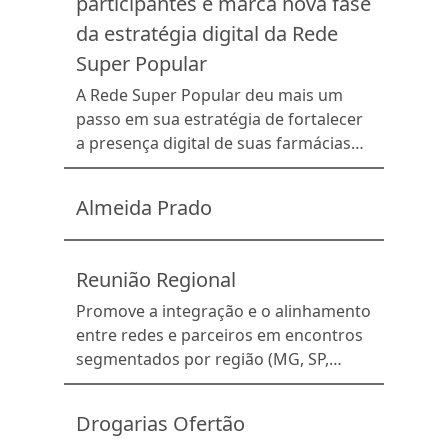
participantes e marca nova fase
atrativas e vantajosas para cada
farmácia. Com o MCC, a rede tem uma
da estratégia digital da Rede
análise automática de todas as
Super Popular
propostas comerciais recebidas e uma
A Rede Super Popular deu mais um
[…]
passo em sua estratégia de fortalecer
a presença digital de suas farmácias
ao realizar, no Edifício do
Associativismo, em São Paulo, a mais
Almeida Prado
uma edição do Super Creator, evento
promovido em parceria com a
Principia. Reunindo cerca de 200
Reunião Regional
participantes entre creators,
influenciadores digitais, profissionais
Promove a integração e o alinhamento
de marketing, representantes da
entre redes e parceiros em encontros
indústria farmacêutica e parceiros
segmentados por região (MG, SP,
estratégicos, […]
Nordeste, PR/SC/RS e ES/RJ/GO),
fortalecendo o relacionamento
Drogarias Ofertão
comercial.