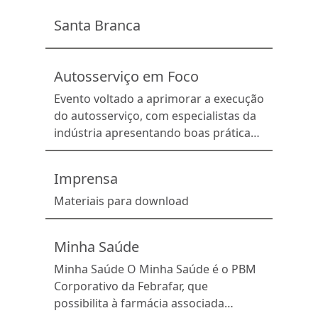
entre empresários, representantes da
Santa Branca
indústria, distribuidores, empresas de
serviços e equipes das redes,
consolidando-se como um importante
Autosserviço em Foco
ambiente para geração […]
Evento voltado a aprimorar a execução
do autosserviço, com especialistas da
indústria apresentando boas práticas
e estratégias de exposição inteligente
das categorias.
Imprensa
Materiais para download
Minha Saúde
Minha Saúde O Minha Saúde é o PBM
Corporativo da Febrafar, que
possibilita à farmácia associada