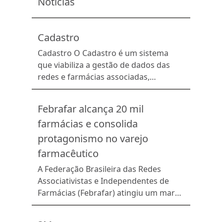
Notícias
conjunto das farmácias no mercado
atual.
Cadastro
Cadastro O Cadastro é um sistema
que viabiliza a gestão de dados das
redes e farmácias associadas,
proporcionando uma visão geral das
informações cadastrais e das soluções
Febrafar alcança 20 mil
utilizadas pelos associados.
farmácias e consolida
protagonismo no varejo
farmacêutico
A Federação Brasileira das Redes
Associativistas e Independentes de
Farmácias (Febrafar) atingiu um marco
histórico ao reunir 20 mil farmácias
distribuídas por todo o país. Presente