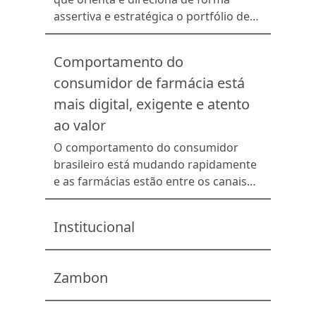
assertiva e estratégica o portfólio de
produtos da farmácia. Idealizada e
desenvolvida pela Febrafar para uso
Comportamento do
exclusivo de redes e farmácias
consumidor de farmácia está
associadas, a solução utiliza dados do
mercado farmacêutico fornecidos pela
mais digital, exigente e atento
IQVIA e Clouse-Up para analisar o mix
ao valor
de produtos de determinada região,
O comportamento do consumidor
produzindo comparativos […]
brasileiro está mudando rapidamente
e as farmácias estão entre os canais
que mais sentem essa transformação.
Entender o que influencia as decisões
Institucional
de compra, quais fatores geram
fidelização e como os clientes se
relacionam com os canais digitais
Zambon
tornou-se fundamental para qualquer
operação que busca crescimento