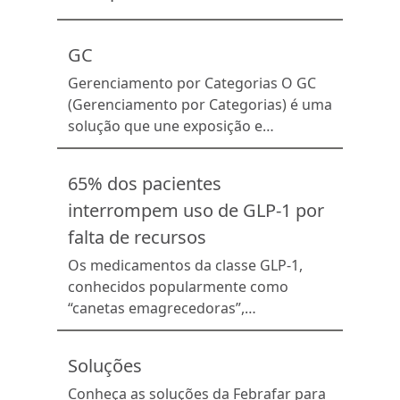
associados no mercado e inovar no
varejo farmacêutico. Atuamos em todo
GC
o Brasil por meio de um modelo de
negócios baseado na prosperidade
Gerenciamento por Categorias O GC
coletiva – […]
(Gerenciamento por Categorias) é uma
solução que une exposição e
sortimento ideal de uma determinada
categoria de produtos em um
65% dos pacientes
gerenciamento estratégico. Com a
interrompem uso de GLP-1 por
ajuda do GC, a rede associada coloca o
produto certo no lugar certo,
falta de recursos
otimizando a jornada de compra do
Os medicamentos da classe GLP-1,
cliente e tornando o autosserviço de
conhecidos popularmente como
cada […]
“canetas emagrecedoras”,
consolidaram-se como uma das
maiores transformações recentes na
Soluções
área da saúde, impactando o
tratamento do diabetes tipo 2, da
Conheça as soluções da Febrafar para