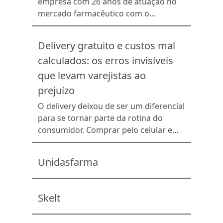
empresa com 26 anos de atuação no
mercado farmacêutico com o
propósito de melhorar a vida das
pessoas. Com sede em São Paulo,
Delivery gratuito e custos mal
contamos com 74 redes de farmácias
calculados: os erros invisíveis
independentes associadas e mais de
20 mil farmácias em todos os estados
que levam varejistas ao
do Brasil e no Distrito Federal, além de
prejuízo
grandes indústrias farmacêuticas […]
O delivery deixou de ser um diferencial
para se tornar parte da rotina do
consumidor. Comprar pelo celular e
receber em casa com rapidez já é uma
expectativa natural em praticamente
Unidasfarma
todos os segmentos do varejo, de
supermercados e farmácias até
restaurantes, pet shops e lojas de
Skelt
conveniência. Nesse cenário, a
questão para as empresas […]