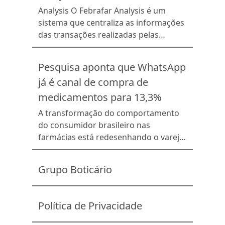
Analysis O Febrafar Analysis é um
sistema que centraliza as informações
das transações realizadas pelas
farmácias dentro do programa
fidelidade da Febrafar – o PEC
Pesquisa aponta que WhatsApp
(Programa de Estratégias
já é canal de compra de
Competitivas), e as disponibiliza em
diversos relatórios para análise da
medicamentos para 13,3%
rede e suas associadas. Os dados
A transformação do comportamento
disponibilizados pela solução
do consumidor brasileiro nas
permitem que a farmácia conheça o
farmácias está redesenhando o varejo
perfil do […]
farmacêutico nacional, e tem como um
potencializador o WhatsApp. É o que
Grupo Boticário
revela a Pesquisa de Comportamento
do Consumidor em Farmácias 2026,
realizada pelo IFEPEC
Política de Privacidade
(Instituto Febrafar de Pesquisa e
Educação Corporativa), com apoio do