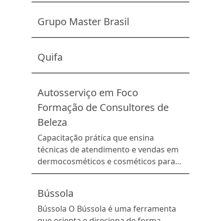
oferecer descontos exclusivos em
todas as linhas de medicamentos para
Grupo Master Brasil
clientes com planos de saúde,
empresas parceiras e grupos de
profissionais. Ao proporcionar
Quifa
descontos diferenciados nos
medicamentos, a farmácia estimula o
aumento da cesta de compra e a
Autosserviço em Foco
fidelização […]
Formação de Consultores de
Beleza
Capacitação prática que ensina
técnicas de atendimento e vendas em
dermocosméticos e cosméticos para
impulsionar resultados e encantar o
cliente no balcão.
Bússola
Bússola O Bússola é uma ferramenta
que orienta e direciona de forma