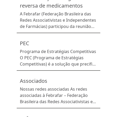
reversa de medicamentos
A Febrafar (Federação Brasileira das
Redes Associativistas e Independentes
de Farmácias) participou da reunião
institucional realizada nessa segunda-
feira (27/07), na sede do Ministério do
PEC
Meio Ambiente e Mudança do Clima
(MMA), em Brasília, para apresentar os
Programa de Estratégias Competitivas
avanços da logística reversa de
O PEC (Programa de Estratégias
medicamentos no Brasil. O encontro
Competitivas) é a solução que precifica
reuniu representantes das entidades
os produtos da farmácia de forma
que integram o Grupo de […]
estratégica e oferece descontos
Associados
exclusivos e competitivos para os
clientes em todas as linhas de
Nossas redes associadas As redes
medicamentos, além de ofertas em
associadas à Febrafar – Federação
produtos de Higiene, Beleza e
Brasileira das Redes Associativistas e
Nutrição. O programa de fidelidade da
Independentes de Farmácias contam
Febrafar substitui a […]
com uma estrutura completa de