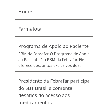
Home
Farmatotal
Programa de Apoio ao Paciente
PBM da Febrafar O Programa de Apoio
ao Paciente é o PBM da Febrafar. Ele
oferece descontos exclusivos dos
laboratórios para os clientes,
aumentando a fidelização dos clientes,
Presidente da Febrafar participa
incrementando a cesta de compras e
do SBT Brasil e comenta
impulsionando a lucratividade das
farmácias. A solução inclui o acesso ao
desafios do acesso aos
painel de PBM no ORION, que
medicamentos
promove uma melhor experiência […]