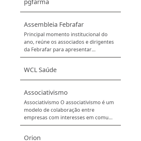
pgfarma
suporte para otimizar a gestão dos
negócios, competir de forma
profissionalizada no mercado e
Assembleia Febrafar
prosperar no varejo farmacêutico.
Caso você tenha uma rede ou farmácia
Principal momento institucional do
e deseja se associar à Febrafar, […]
ano, reúne os associados e dirigentes
da Febrafar para apresentar
resultados, aprovar planejamentos e
discutir pautas estratégicas do
WCL Saúde
associativismo.
Associativismo
Associativismo O associativismo é um
modelo de colaboração entre
empresas com interesses em comum.
Juntos, os empresários associados
trabalham para reduzir os custos
Orion
operacionais, aprimorar a gestão do