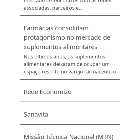
mensuração e o acompanhamento
mercado Os encontros com as redes
constante dos resultados. Dessa
associadas, parceiros e
forma, a solução permite a análise do
representantes do mercado
[…]
contribuem para a geração de
Farmácias consolidam
negócios, fortalecem o varejo
protagonismo no mercado de
associativista e promovem conexões
entre todos os elos da cadeia
suplementos alimentares
farmacêutica. Confira a agenda
Nos últimos anos, os suplementos
completa de 2026.
alimentares deixaram de ocupar um
espaço restrito no varejo farmacêutico
Rede Economize
Sanavita
Missão Técnica Nacional (MTN)