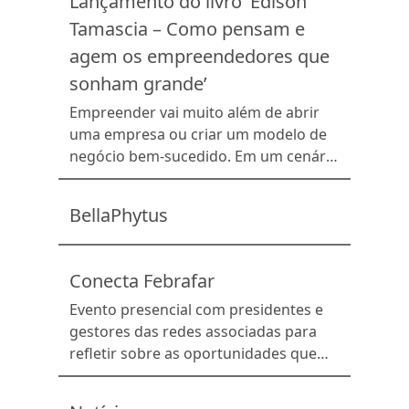
Lançamento do livro ‘Edison
negócio e agregando valor à jornada
Tamascia – Como pensam e
de compra do cliente. Ao valorizar a
exposição no balcão de atendimento,
agem os empreendedores que
nas pontas de gôndola, nos cestões do
sonham grande’
autosserviço e no […]
Empreender vai muito além de abrir
uma empresa ou criar um modelo de
negócio bem-sucedido. Em um cenário
cada vez mais competitivo, a diferença
costuma estar na forma como os
BellaPhytus
líderes pensam, tomam decisões e
mobilizam pessoas em torno de um
propósito. É justamente essa
Conecta Febrafar
perspectiva que está no centro do livro
Edison Tamascia – […]
Evento presencial com presidentes e
gestores das redes associadas para
refletir sobre as oportunidades que
existem dentro da Febrafar,
impulsionando o crescimento