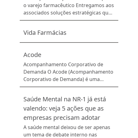
obesidade e de diversas doenças
o varejo farmacêutico Entregamos aos
cardiometabólicas. Porém, apesar dos
associados soluções estratégicas que
benefícios clínicos reconhecidos pelos
possiblitam a digitalização
médicos, o alto custo ainda limita o
profissionalizada das farmácias e
Vida Farmácias
acesso e a continuidade do
aumentam sua competitividade no
tratamento […]
mercado. Entenda como cada solução
pode ajudar o seu negócio.
Acode
Acompanhamento Corporativo de
Demanda O Acode (Acompanhamento
Corporativo de Demanda) é uma
solução que capta de forma
automática as informações das
Saúde Mental na NR-1 já está
transações de compra realizadas pelas
valendo: veja 5 ações que as
farmácias associadas à rede,
possibilitando rápida visualização e
empresas precisam adotar
análise segura da performance da loja
A saúde mental deixou de ser apenas
em comparação ao mercado. A partir
um tema de debate interno nas