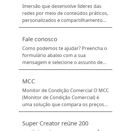
Imersão que desenvolve líderes das
redes por meio de conteúdos práticos,
personalizados e compartilhamento
de aprendizados que impulsionam a
performance das farmácias
Fale conosco
associadas.
Como podemos te ajudar? Preencha o
formulário abaixo com a sua
mensagem e selecione o assunto de
interesse.
MCC
Monitor de Condição Comercial O MCC
(Monitor de Condição Comercial) é
uma solução que compara os preços
ofertados pelas indústrias e
distribuidoras e identifica, de forma
Super Creator reúne 200
ágil e escalável, as ofertas mais