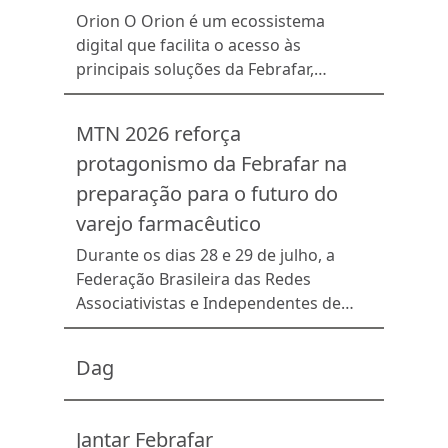
negócio, ampliar parcerias, estimular o
Orion O Orion é um ecossistema
desenvolvimento profissional dos
digital que facilita o acesso às
colaboradores, elevar o padrão de
principais soluções da Febrafar,
qualidade de seus produtos e serviços
possibilitando uma gestão mais
e alcançar novos públicos. O
prática e eficiente para as redes e
MTN 2026 reforça
associativismo busca o […]
farmácias associadas. A plataforma
protagonismo da Febrafar na
também disponibiliza lançamentos das
indústrias, notícias do mercado
preparação para o futuro do
farmacêutico, um portal exclusivo
varejo farmacêutico
sobre PBM e diversos cursos de
Durante os dias 28 e 29 de julho, a
capacitação que abordam temas
Federação Brasileira das Redes
como: atenção […]
Associativistas e Independentes de
Farmácias (Febrafar) realizou mais
uma edição da Missão Técnica
Dag
Nacional (MTN 2026), reunindo
representantes das redes associadas
de todo o Brasil no Auditório do
Jantar Febrafar
Edifício do Associativismo, em São