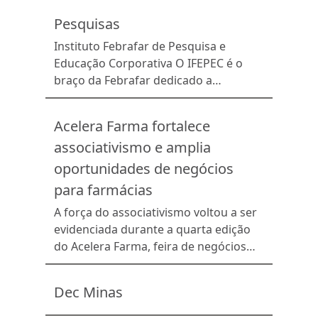
melhor relacionamento com seus
Pesquisas
clientes. Com ele, você pode
impulsionar campanhas
Instituto Febrafar de Pesquisa e
comprovadamente eficazes,
Educação Corporativa O IFEPEC é o
conquistar e fidelizar os seus clientes
braço da Febrafar dedicado a
com apenas 5 passos, sem entender
promover o conhecimento e a
de Marketing ou ter um time de […]
capacitação das redes e farmácias
Acelera Farma fortalece
associadas por meio de pesquisas de
associativismo e amplia
mercado relevantes para todos os elos
da cadeia farmacêutica. O Instituto
oportunidades de negócios
Febrafar de Pesquisa e Educação
para farmácias
Corporativa foi fundado em 2016 para
A força do associativismo voltou a ser
suprir […]
evidenciada durante a quarta edição
do Acelera Farma, feira de negócios
promovida pelas redes Assifar e
FarmaGente. Realizado em 18 de
Dec Minas
junho, o encontro reuniu
aproximadamente 220 participantes