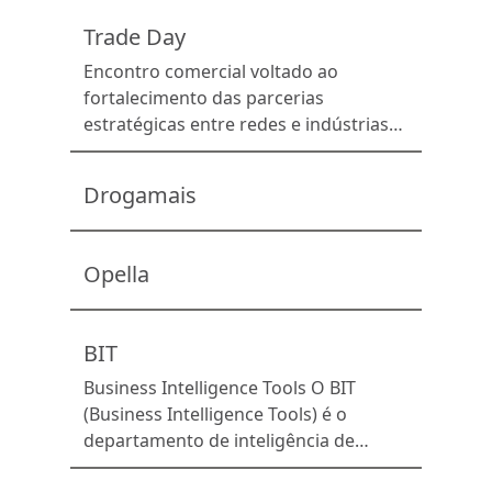
Instituto Axxus e do NEIT da UNICAMP.
Trade Day
O levantamento […]
Encontro comercial voltado ao
fortalecimento das parcerias
estratégicas entre redes e indústrias
do portfólio Febrafar.
Drogamais
Opella
BIT
Business Intelligence Tools O BIT
(Business Intelligence Tools) é o
departamento de inteligência de
mercado da Febrafar. Baseado em